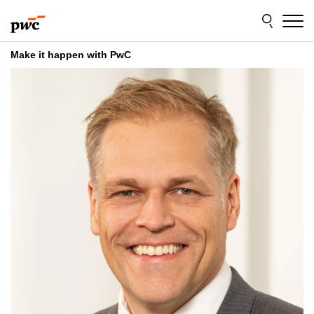
Skip
Skip
to
to
content
footer
Make it happen with PwC