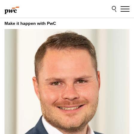
Skip
Skip
to
to
content
footer
Make it happen with PwC