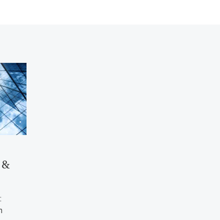
 &
:
n