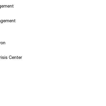
agement
nagement
von
isis Center