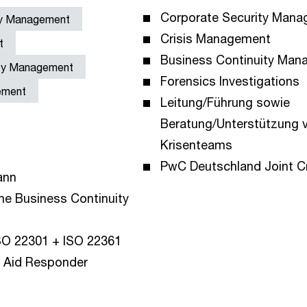
Corporate Security Man
ty Management
Crisis Management
t
Business Continuity Ma
ity Management
Forensics Investigations
ement
Leitung/Führung sowie
Beratung/Unterstützung 
Krisenteams
PwC Deutschland Joint Cr
ann
the Business Continuity
SO 22301 + ISO 22361
st Aid Responder