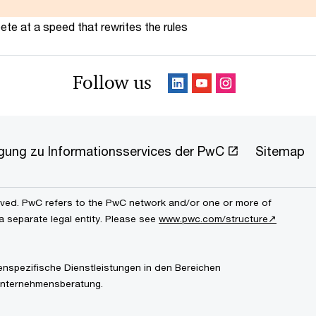
te at a speed that rewrites the rules
Follow us
ligung zu Informationsservices der PwC
Sitemap
erved. PwC refers to the PwC network and/or one or more of
a separate legal entity. Please see
www.pwc.com/structure↗
enspezifische Dienstleistungen in den Bereichen
Unternehmensberatung.