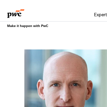
Skip
Skip
to
to
Expert
content
footer
Make it happen with PwC