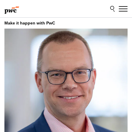
Skip
Skip
to
to
content
footer
Make it happen with PwC