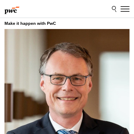
Skip
Skip
to
to
content
footer
Make it happen with PwC