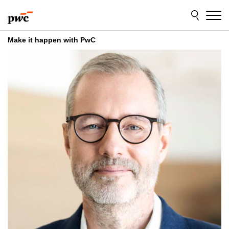
Skip
Skip
to
to
content
footer
Make it happen with PwC