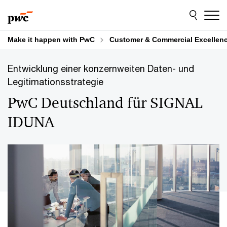
Skip
Skip
to
to
content
footer
Make it happen with PwC
Customer & Commercial Excellen
Entwicklung einer konzernweiten Daten- und
Legitimationsstrategie
PwC Deutschland für SIGNAL
IDUNA