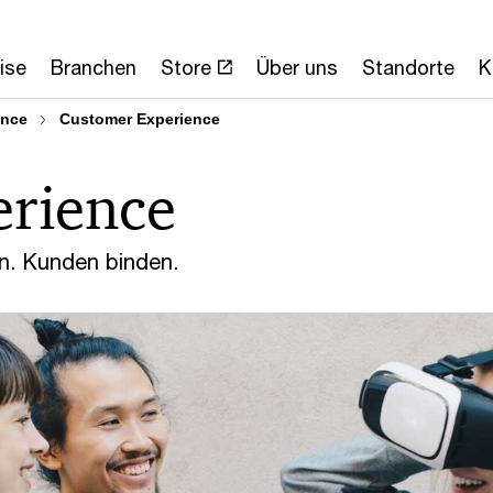
ise
Branchen
Store
Über uns
Standorte
K
ence
Customer Experience
erience
en. Kunden binden.