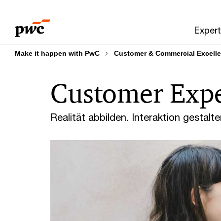
Skip
Skip
to
to
Expert
content
footer
Make it happen with PwC
Customer & Commercial Excell
Customer Exp
Realität abbilden. Interaktion gestalt