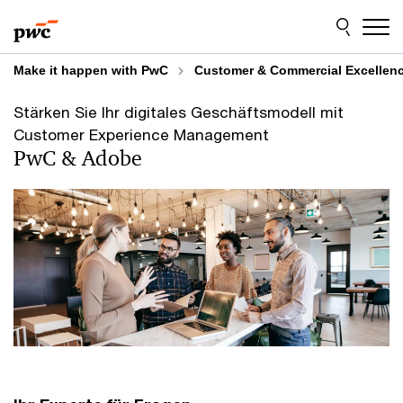
Skip
Skip
to
to
content
footer
Make it happen with PwC
Customer & Commercial Excellen
Stärken Sie Ihr digitales Geschäftsmodell mit
Customer Experience Management
PwC & Adobe