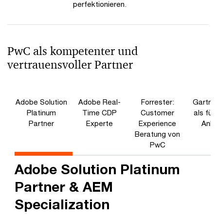
perfektionieren.
PwC als kompetenter und
vertrauensvoller Partner
Adobe Solution
Adobe Real-
Forrester:
Gartne
Platinum
Time CDP
Customer
als füh
Partner
Experte
Experience
Anbi
Beratung von
PwC
Adobe Solution Platinum
Partner & AEM
Specialization