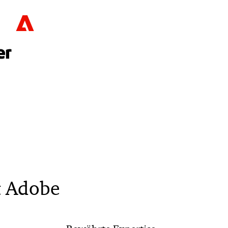
t Adobe
< Back