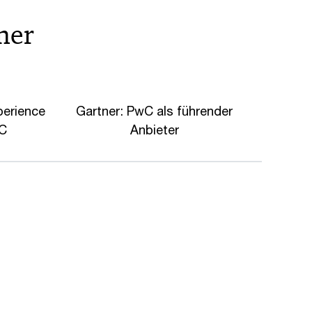
ner
perience
Gartner: PwC als führender
C
Anbieter