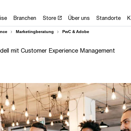
ise
Branchen
Store
Über uns
Standorte
K
ence
Marketingberatung
PwC & Adobe
modell mit Customer Experience Management