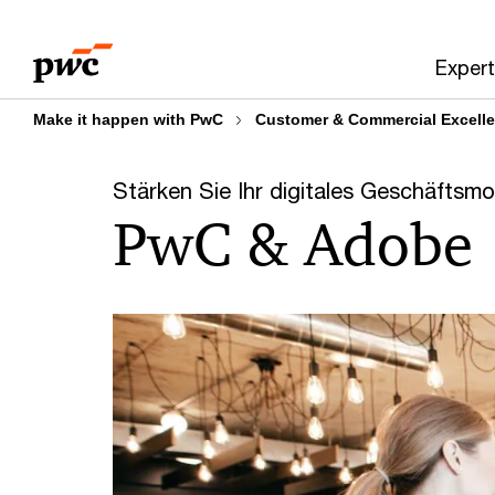
Skip
Skip
to
to
Expert
content
footer
Make it happen with PwC
Customer & Commercial Excell
Stärken Sie Ihr digitales Geschäfts
PwC & Adobe