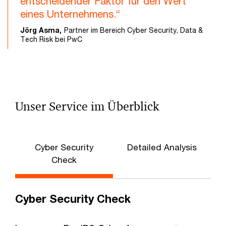
entscheidender Faktor für den Wert
eines Unternehmens.“
Jörg Asma,
Partner im Bereich Cyber Security, Data &
Tech Risk bei PwC
Unser Service im Überblick
Cyber Security
Detailed Analysis
R
Check
Cyber Security Check