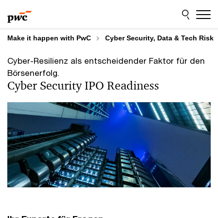
Skip
Skip
to
to
content
footer
Make it happen with PwC
Cyber Security, Data & Tech Risk
Cyber-Resilienz als entscheidender Faktor für den
Börsenerfolg.
Cyber Security IPO Readiness