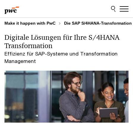
Skip
Skip
to
to
content
footer
Make it happen with PwC
Die SAP S/4HANA-Transformation f
Digitale Lösungen für Ihre S/4HANA
Transformation
Effizienz für SAP-Systeme und Transformation
Management