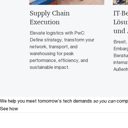
Supply Chain
IT-B
Execution
Lösu
und 
Elevate logistics with PwC:
Define strategy, transform your
Brexit
network, transport, and
Embarg
warehousing for peak
Beratu
performance, efficiency, and
interna
sustainable impact.
Außenh
We help you meet tomorrow’s tech demands
so you can
compe
See how