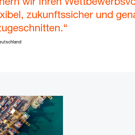
ern wir Ihren Wettbewerbsvor
lexibel, zukunftssicher und gen
ugeschnitten.“
eutschland