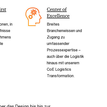
< Back
rst
Center of
Excellence
nen, in
Breites
fnisse
Branchenwissen und
ehmens
Zugang zu
le
umfassender
Prozessexpertise –
auch über die Logistik
hinaus mit unserem
CoE Logistics
Transformation.
ber das Design bis hin zur