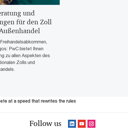
eratung und
ngen für den Zoll
Außenhandel
, Freihandelsabkommen,
os: PwC bietet Ihnen
ng zu allen Aspekten des
tionalen Zolls und
andels.
te at a speed that rewrites the rules
Follow us