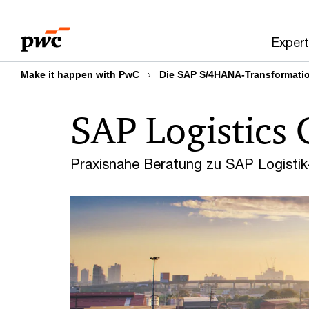
Skip
Skip
to
to
Expert
content
footer
Make it happen with PwC
Die SAP S/4HANA-Transformation
SAP Logistics 
Praxisnahe Beratung zu SAP Logisti