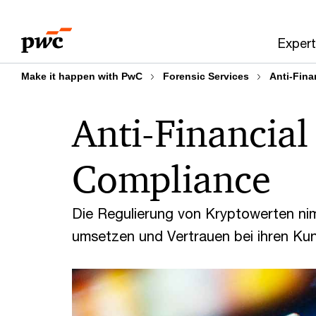
Skip
Skip
to
to
Expert
content
footer
Make it happen with PwC
Forensic Services
Anti-Fina
Anti-Financial
Compliance
Die Regulierung von Kryptowerten ni
umsetzen und Vertrauen bei ihren Ku