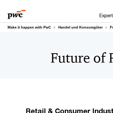
Skip
Skip
to
to
Expert
content
footer
Make it happen with PwC
Handel und Konsumgüter
F
Future of 
Retail & Consumer Indus