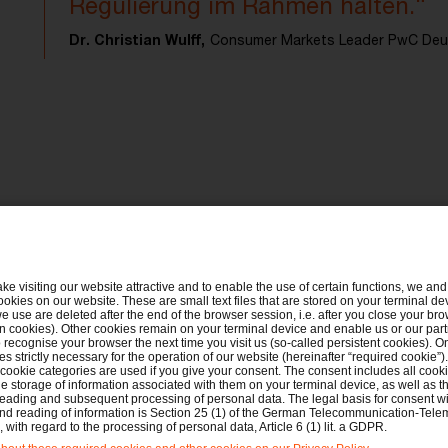
Regulierung im Rahmen halten.“
Dr. Christian Wulff,
Consumer Markets Leader PwC Deu
ake visiting our website attractive and to enable the use of certain functions, we and 
ookies on our website. These are small text files that are stored on your terminal d
e use are deleted after the end of the browser session, i.e. after you close your bro
n cookies). Other cookies remain on your terminal device and enable us or our par
recognise your browser the next time you visit us (so-called persistent cookies). O
s strictly necessary for the operation of our website (hereinafter “required cookie”).
 cookie categories are used if you give your consent. The consent includes all cook
e storage of information associated with them on your terminal device, as well as th
eading and subsequent processing of personal data. The legal basis for consent wi
and reading of information is Section 25 (1) of the German Telecommunication-Tele
with regard to the processing of personal data, Article 6 (1) lit. a GDPR.