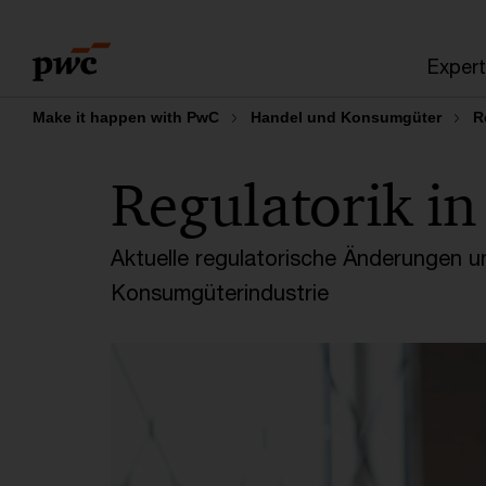
Skip
Skip
to
to
Expert
content
footer
Make it happen with PwC
Handel und Konsumgüter
R
Regulatorik in
Aktuelle regulatorische Änderungen 
Konsumgüterindustrie