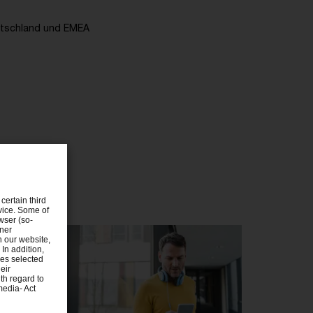
tschland und EMEA
certain third
evice. Some of
wser (so-
tner
n our website,
 In addition,
ies selected
eir
th regard to
media- Act