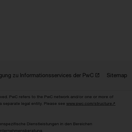
ligung zu Informationsservices der PwC
Sitemap
erved. PwC refers to the PwC network and/or one or more of
a separate legal entity. Please see
www.pwc.com/structure↗
enspezifische Dienstleistungen in den Bereichen
Unternehmensberatung.