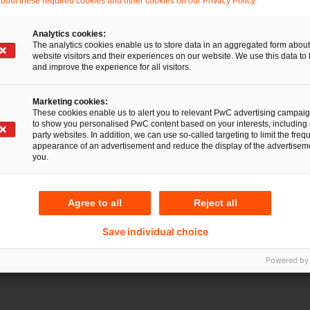
out these required cookies and other cookies on our Privacy Policy.
 2022
19 Apr 2021
Analytics cookies:
The analytics cookies enable us to store data in an aggregated form about
2022 auf die
Das bedeutet das E
website visitors and their experiences on our website. We use this data to 
and improve the experience for all visitors.
ensysteme der
Digitalpaket für de
ler zukommt
Handel
Marketing cookies:
These cookies enable us to alert you to relevant PwC advertising campai
m 1. Januar 2020 gibt es
Das Jahressteuergesetz 20
to show you personalised PwC content based on your interests, including 
party websites. In addition, we can use so-called targeting to limit the freq
ngen für Kassensysteme
(JStG 2020) und das
appearance of an advertisement and reduce the display of the advertiseme
schen Einzelhandel an.
Mehrwertsteuer-Digitalpaket
you.
n Sie hier mehr.
Europäischen Union im Detail
Agree to all
Reject all
Save individual choice
Powered by