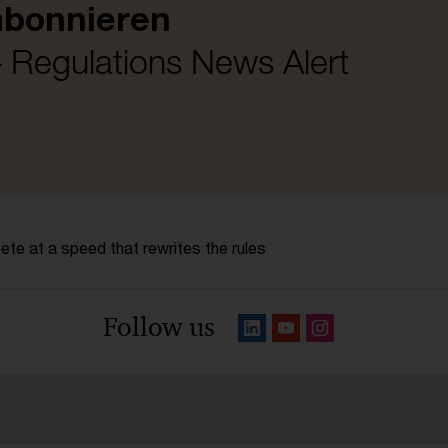
abonnieren
 Regulations News Alert
te at a speed that rewrites the rules
Follow us