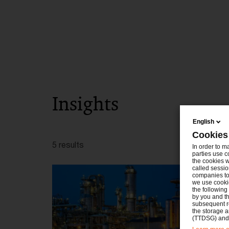
Insights
English
Cookies
5 results
In order to m
parties use c
the cookies w
called sessio
companies to 
we use cookie
the following
by you and th
subsequent r
the storage 
(TTDSG) and, 