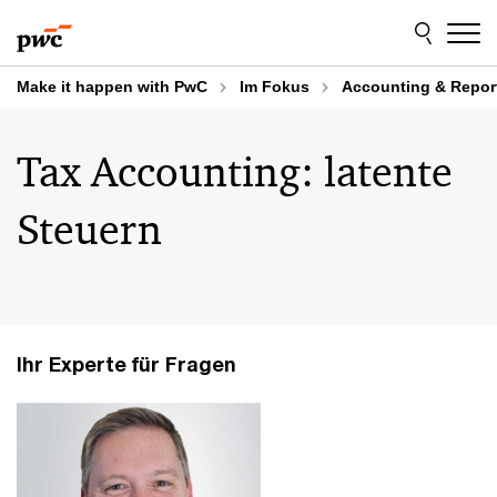
Skip
Skip
to
to
content
footer
Make it happen with PwC
Im Fokus
Accounting & Repor
Tax Accounting: latente
Steuern
Ihr Experte für Fragen