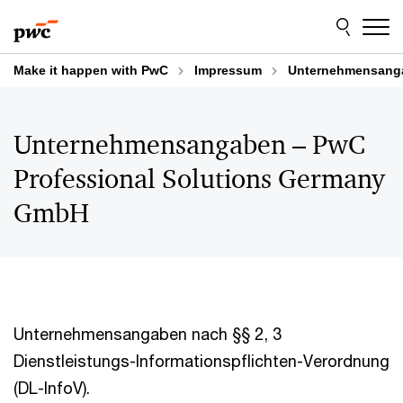
Skip
Skip
to
to
content
footer
Make it happen with PwC
Impressum
Unternehmensanga
Unternehmensangaben – PwC
Professional Solutions Germany
GmbH
Unternehmensangaben nach §§ 2, 3
Dienstleistungs-Informationspflichten-Verordnung
(DL-InfoV).