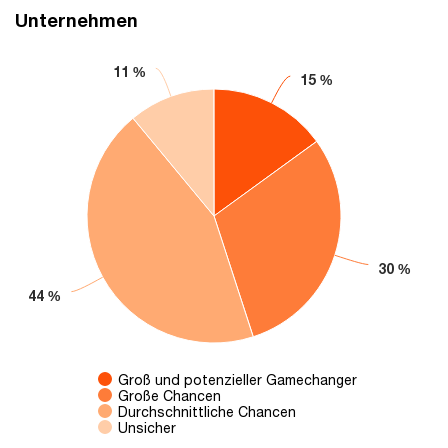
Unternehmen
Chart
11 %
11 %
15 %
15 %
Pie chart with 4 slices.
30 %
30 %
44 %
44 %
Groß und potenzieller Gamechanger
Große Chancen
Durchschnittliche Chancen
Unsicher