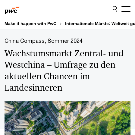
Skip
Skip
to
to
content
footer
Make it happen with PwC
Internationale Märkte: Weltweit g
China Compass, Sommer 2024
Wachstumsmarkt Zentral- und
Westchina – Umfrage zu den
aktuellen Chancen im
Landesinneren