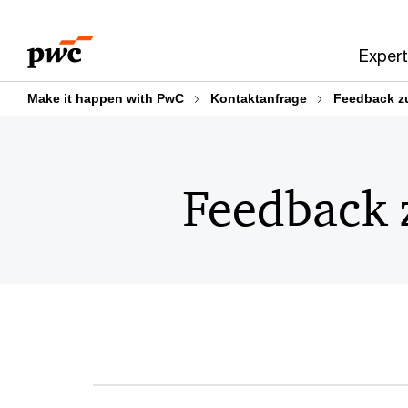
Skip
Skip
to
to
Expert
content
footer
Make it happen with PwC
Kontaktanfrage
Feedback z
Feedback 