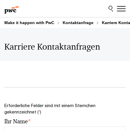
Skip
Skip
to
to
content
footer
Make it happen with PwC
Kontaktanfrage
Karriere Kont
Karriere Kontaktanfragen
Erforderliche Felder sind mit einem Sternchen
gekennzeichnet (
*
)
Ihr Name
*