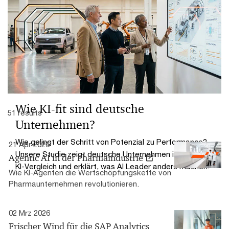
Welche Themen 2026 die Agenda von Daten- und KI-
Managern bestimmen und auf welche Schwerpunkte
Unternehmen mit hohem Reifegrad („KI-Champions“)
setzen.
Wie KI-fit sind deutsche
51 results
Unternehmen?
Wie gelingt der Schritt von Potenzial zu Performance?
21 Apr 2026
Unsere Studie zeigt deutsche Unternehmen im globalen
Agentic AI in der Pharmaindustrie
KI-Vergleich und erklärt, was AI Leader anders machen.
Wie KI-Agenten die Wertschöpfungskette von
Pharmaunternehmen revolutionieren.
02 Mrz 2026
Frischer Wind für die SAP Analytics