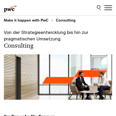
Skip
Skip
to
to
content
footer
Make it happen with PwC
Consulting
Von der Strategieentwicklung bis hin zur
pragmatischen Umsetzung.
Consulting