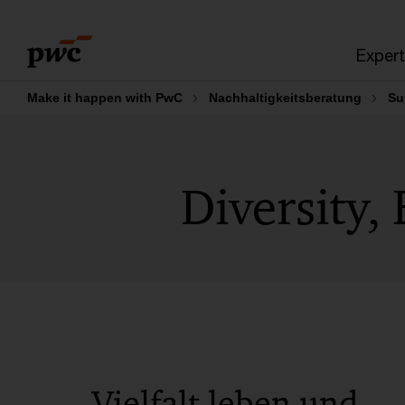
Skip
Skip
to
to
Expert
content
footer
Make it happen with PwC
Nachhaltigkeitsberatung
Su
Diversity,
Vielfalt leben und