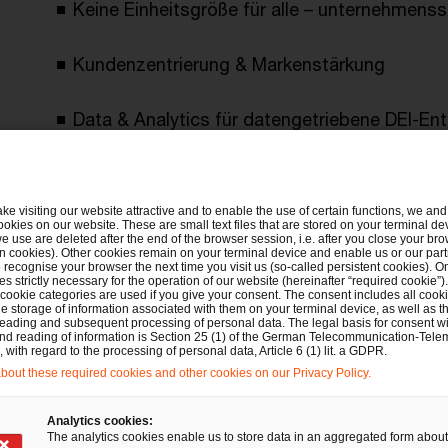
Keine Einheitsgröße für alle – unternehmens
Kundenzentrierung & Markenstärkung
Data & Analytics für datengetriebene DEI-E
Wir helfen Ihnen nicht nur dabei, Fairness zu 
ake visiting our website attractive and to enable the use of certain functions, we and 
Chain zu heben, sondern auch Ihre Arbeitge
ookies on our website. These are small text files that are stored on your terminal d
e use are deleted after the end of the browser session, i.e. after you close your bro
Markenrelevanz zu steigern.
n cookies). Other cookies remain on your terminal device and enable us or our par
recognise your browser the next time you visit us (so-called persistent cookies). O
s strictly necessary for the operation of our website (hereinafter “required cookie”).
 cookie categories are used if you give your consent. The consent includes all cook
e storage of information associated with them on your terminal device, as well as th
eading and subsequent processing of personal data. The legal basis for consent wi
and reading of information is Section 25 (1) of the German Telecommunication-Tele
s
with regard to the processing of personal data, Article 6 (1) lit. a GDPR.
out these required cookies and other cookies on our Privacy Policy.
Analytics cookies:
The analytics cookies enable us to store data in an aggregated form about