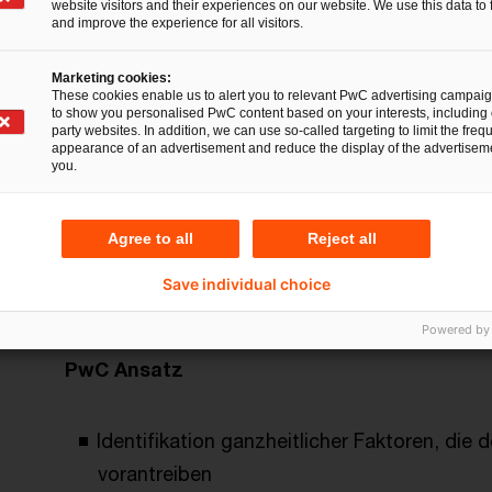
Diversity, Equity & Inclu
website visitors and their experiences on our website. We use this data to 
and improve the experience for all visitors.
einer Agentur
Marketing cookies:
These cookies enable us to alert you to relevant PwC advertising campai
to show you personalised PwC content based on your interests, including 
party websites. In addition, we can use so-called targeting to limit the freq
Herausforderung & Situation
appearance of an advertisement and reduce the display of the advertiseme
you.
Vielfalt, faire Teilhabe und Integration werden 
Gesellschaft, sondern auch im internationale
Agree to all
Reject all
musste sich mehreren Herausforderungen stell
Save individual choice
und herausragenden Talenten.
Powered by
PwC Ansatz
Identifikation ganzheitlicher Faktoren, die 
vorantreiben