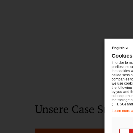
English
Cookies
In order to m
parties use c
the cookies w
called sessio
companies to 
we use cookie
the following
by you and th
subsequent r
the storage 
Unsere Case Studie
(TTDSG) and, 
Learn more ab