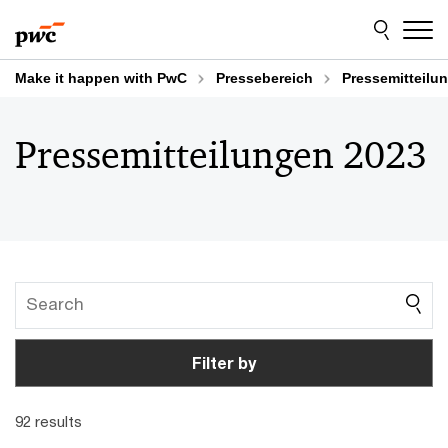
Skip
Skip
to
to
content
footer
Make it happen with PwC
Pressebereich
Pressemitteilu
Pressemitteilungen 2023
Filter by
92 results