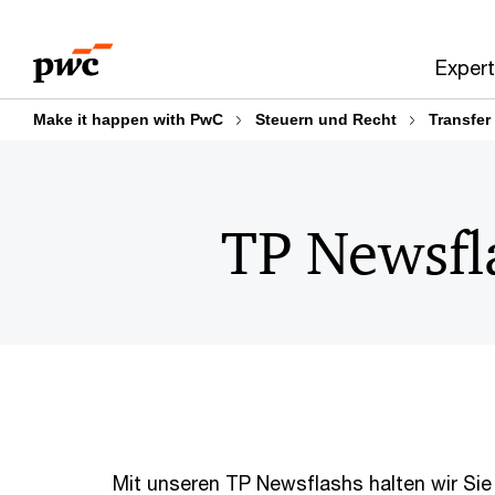
Skip
Skip
to
to
Expert
content
footer
Make it happen with PwC
Steuern und Recht
Transfer
TP Newsfl
Mit unseren TP Newsflashs halten wir Sie