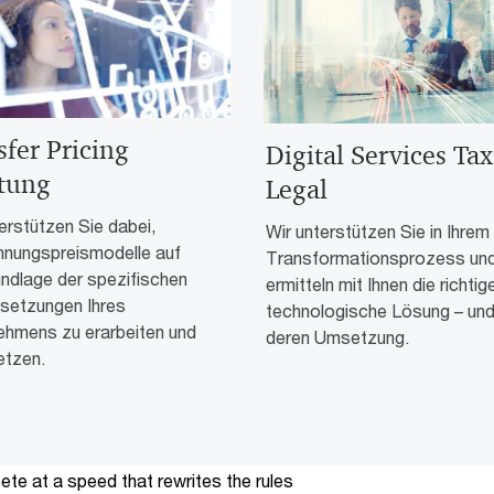
sfer Pricing
Digital Services Ta
tung
Legal
erstützen Sie dabei,
Wir unterstützen Sie in Ihrem
hnungspreismodelle auf
Transformationsprozess un
undlage der spezifischen
ermitteln mit Ihnen die richtig
setzungen Ihres
technologische Lösung – un
ehmens zu erarbeiten und
deren Umsetzung.
tzen.
te at a speed that rewrites the rules