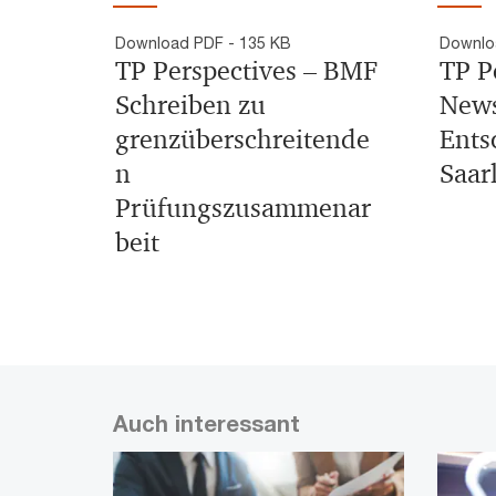
Download PDF - 135 KB
Downlo
TP Perspectives – BMF
TP P
Schreiben zu
News
grenzüberschreitende
Ents
n
Saar
Prüfungszusammenar
beit
Auch interessant