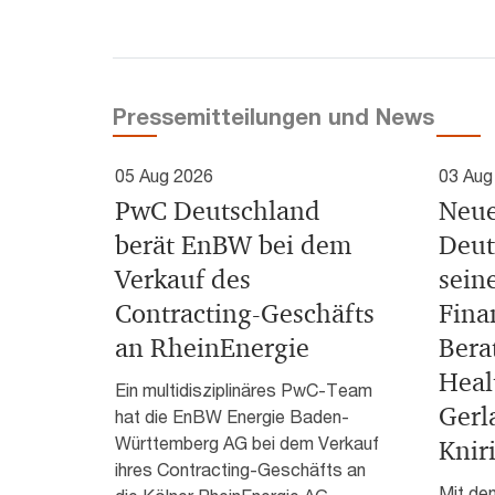
Pressemitteilungen und News
05 Aug 2026
03 Aug
PwC Deutschland
Neue
berät EnBW bei dem
Deut
Verkauf des
sein
Contracting-Geschäfts
Fina
an RheinEnergie
Bera
Heal
Ein multidisziplinäres PwC-Team
Gerl
hat die EnBW Energie Baden-
Württemberg AG bei dem Verkauf
Knir
ihres Contracting-Geschäfts an
Mit de