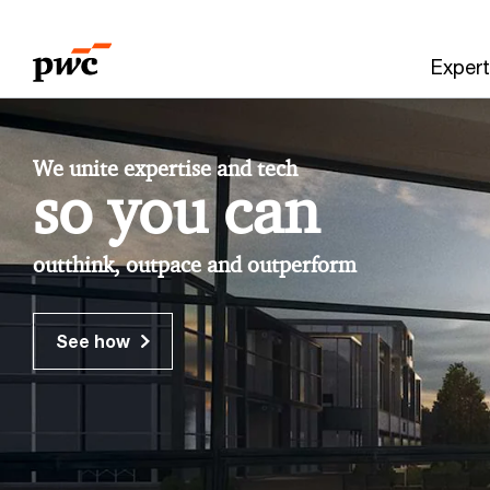
Skip
Skip
to
to
Expert
content
footer
PwC
We unite expertise and tech
Deutschland
so you can
outthink, outpace and outperform
See how