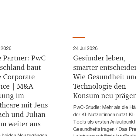
 2026
24 Jul 2026
 Partner: PwC
Gesünder leben,
schland baut
smarter entscheide
e Corporate
Wie Gesundheit un
nce | M&A-
Technologie den
tung im
Konsum neu präge
thcare mit Jens
PwC-Studie: Mehr als die Hä
ach und Julian
der KI-Nutzer:innen nutzt KI-
Tools als ersten Anlaufpunkt
im weiter aus
Gesundheitsfragen / Das Pre
n beiden Neuzugängen