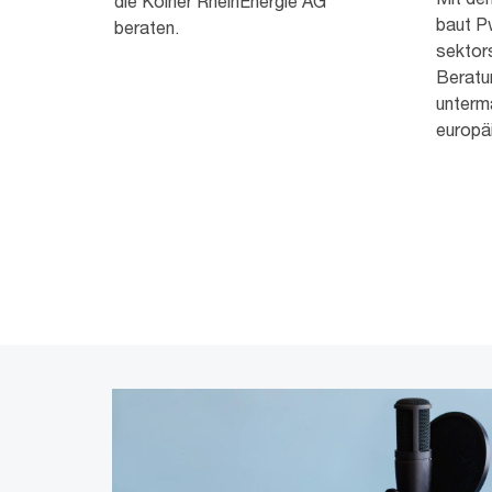
die Kölner RheinEnergie AG
baut P
beraten.
sektor
Beratu
unterma
europä