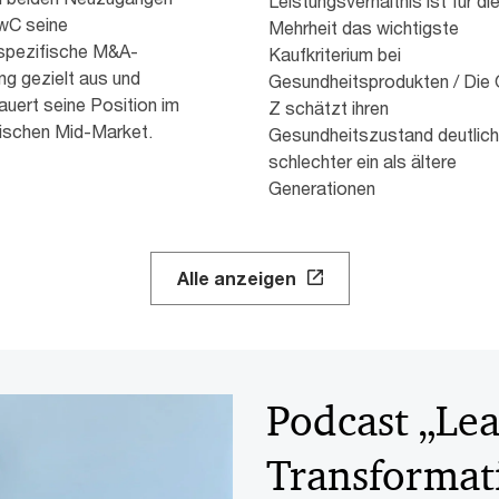
Leistungsverhältnis ist für di
wC seine
Mehrheit das wichtigste
spezifische M&A-
Kaufkriterium bei
ng gezielt aus und
Gesundheitsprodukten / Die
uert seine Position im
Z schätzt ihren
ischen Mid-Market.
Gesundheitszustand deutlich
schlechter ein als ältere
Generationen
Alle anzeigen
Podcast „Le
Transformat