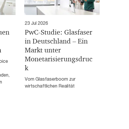
23 Jul 2026
uen
PwC-Studie: Glasfaser
in Deutschland – Ein
m
Markt unter
Monetarisierungsdruc
oice
k
nden,
Vom Glasfaserboom zur
n
wirtschaftlichen Realität