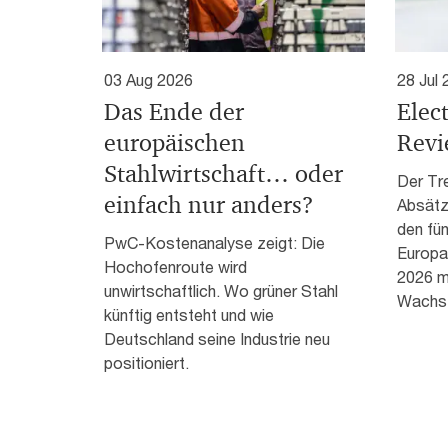
03 Aug 2026
28 Jul
Das Ende der
Elect
europäischen
Revi
Stahlwirtschaft… oder
Der Tr
einfach nur anders?
Absätz
den fü
PwC-Kostenanalyse zeigt: Die
Europas
Hochofenroute wird
2026 mi
unwirtschaftlich. Wo grüner Stahl
Wachst
künftig entsteht und wie
Deutschland seine Industrie neu
positioniert.