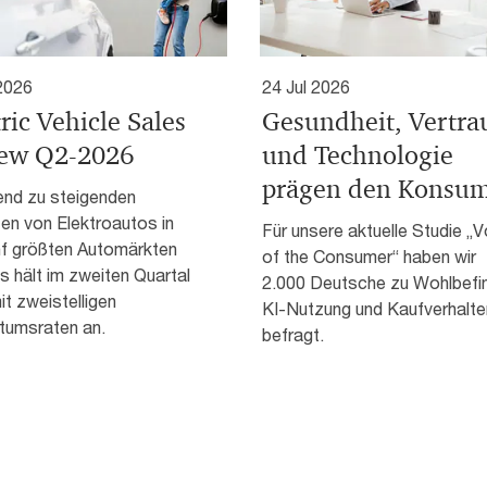
 2026
24 Jul 2026
ric Vehicle Sales
Gesundheit, Vertra
ew Q2-2026
und Technologie
prägen den Konsu
end zu steigenden
en von Elektroautos in
Für unsere aktuelle Studie „V
nf größten Automärkten
of the Consumer“ haben wir
 hält im zweiten Quartal
2.000 Deutsche zu Wohlbefi
t zweistelligen
KI-Nutzung und Kaufverhalte
umsraten an.
befragt.