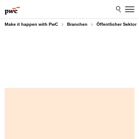
Skip
Skip
to
to
content
footer
Make it happen with PwC
Branchen
Öffentlicher Sektor