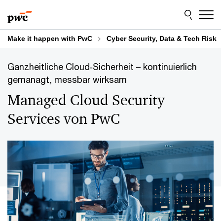
Skip
Skip
to
to
content
footer
Make it happen with PwC
Cyber Security, Data & Tech Risk
Ganzheitliche Cloud‑Sicherheit – kontinuierlich
gemanagt, messbar wirksam
Managed Cloud Security
Services von PwC