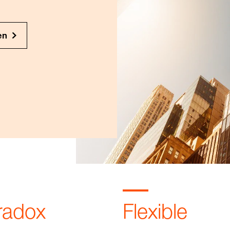
en
radox
Flexible