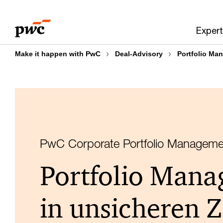
Skip
Skip
to
to
Expert
content
footer
Make it happen with PwC
Deal-Advisory
Portfolio Ma
PwC Corporate Portfolio Manageme
Portfolio Man
in unsicheren Z