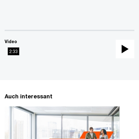
Vi
Video
2:33
Pla
Vi
Auch interessant