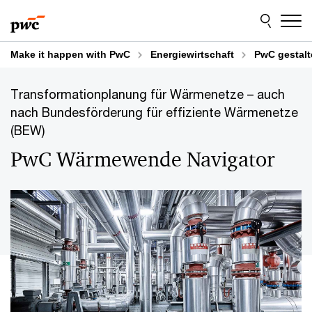
Skip
Skip
to
to
content
footer
Make it happen with PwC
Energiewirtschaft
PwC gestalt
Transformationplanung für Wärmenetze – auch
nach Bundesförderung für effiziente Wärmenetze
(BEW)
PwC Wärmewende Navigator