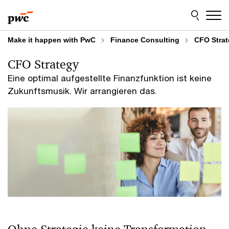
Skip
Skip
to
to
content
footer
Make it happen with PwC
Finance Consulting
CFO Stra
CFO Strategy
Eine optimal aufgestellte Finanzfunktion ist keine
Zukunftsmusik. Wir arrangieren das.