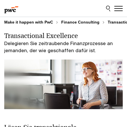
Skip
Skip
to
to
content
footer
Make it happen with PwC
Finance Consulting
Transacti
Transactional Excellence
Delegieren Sie zeitraubende Finanzprozesse an
jemanden, der wie geschaffen dafür ist.