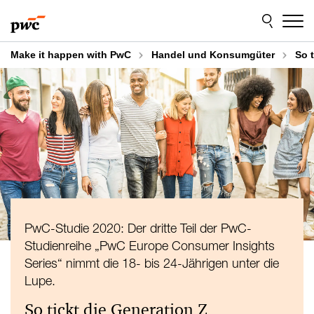
Skip
Skip
to
to
content
footer
Make it happen with PwC
Handel und Konsumgüter
So 
PwC-Studie 2020: Der dritte Teil der PwC-
Studienreihe „PwC Europe Consumer Insights
Series“ nimmt die 18- bis 24-Jährigen unter die
Lupe.
So tickt die Generation Z