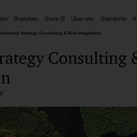
ise
Branchen
Store
Über uns
Standorte
K
odiversity Strategy Consulting & Risk Integration
trategy Consulting 
on
gt