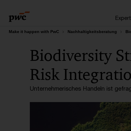
Skip
Skip
to
to
Expert
content
footer
Make it happen with PwC
Nachhaltigkeitsberatung
Bi
Biodiversity S
Risk Integrati
Unternehmerisches Handeln ist gefra