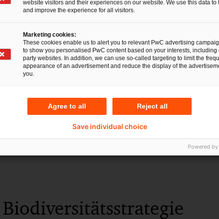
website visitors and their experiences on our website. We use this data to 
Methodik zur Analyse
Komplexität 
and improve the experience for all visitors.
der Auswirkungen und
Themas auf d
Abhängigkeiten Ihrer
Sie relevante
Marketing cookies:
These cookies enable us to alert you to relevant PwC advertising campai
Geschäftsaktivitäten.
Aspekte und s
to show you personalised PwC content based on your interests, including 
party websites. In addition, we can use so-called targeting to limit the freq
ein fokussier
appearance of an advertisement and reduce the display of the advertiseme
effizientes 
you.
sicher.
Agree to all
Reject all
Save individual choice
Powered by
Biodiversitätsstrategie