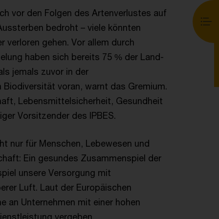
lich vor den Folgen des Artenverlustes auf
 Aussterben bedroht – viele könnten
 verloren gehen. Vor allem durch
lung haben sich bereits 75 % der Land-
ls jemals zuvor in der
 Biodiversität voran, warnt das Gremium.
aft, Lebensmittelsicherheit, Gesundheit
iger Vorsitzender des IPBES.
nicht nur für Menschen, Lebewesen und
tschaft: Ein gesundes Zusammenspiel der
spiel unsere Versorgung mit
rer Luft. Laut der Europäischen
one an Unternehmen mit einer hohen
enstleistung vergeben.