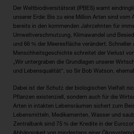
Der Weltbiodiversitätsrat (IPBES) warnt eindring
unserer Erde: Bis zu eine Million Arten sind vom
bereits in den kommenden Jahrzehnten für immer
Umweltverschmutzung, Klimawandel und Besiede
und 66 % der Meeresfläche verändert. Schneller a
Menschheitsgeschichte schreitet der Verlust von
„Wir untergraben die Grundlagen unserer Wirtsch
und Lebensqualität“, so Sir Bob Watson, ehemal
Dabei ist der Schutz der biologischen Vielfalt 
Pflanzen existenziell, sondern auch für die Wir
Arten in intakten Lebensräumen sichert zum Bei
Lebensmitteln, Medikamenten, Wasser und saube
Zentralbank sind 75 % der Kredite in der Euroz
Abhängigkeit von mindestens einer Ökosystemdi