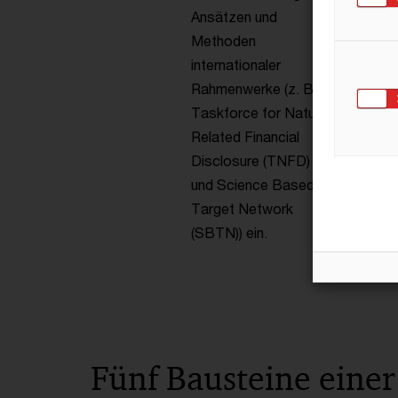
Ansätzen und
Methoden
internationaler
Rahmenwerke (z. B.
Taskforce for Nature
Related Financial
Disclosure (TNFD)
und Science Based
Target Network
(SBTN)) ein.
Fünf Bausteine einer 