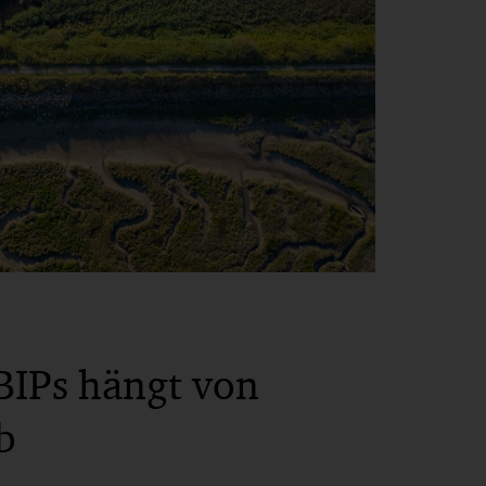
 BIPs hängt von
b