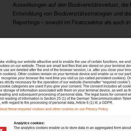
Auswirkungen auf den Biodiversitätsverlust, di
Entwicklung von Biodiversitätsstrategien und d
Reportings – sowohl im Finanzsektor als auch in 
schaft und Regulatorik zu
ake visiting our website attractive and to enable the use of certain functions, we and 
ookies on our website. These are small text files that are stored on your terminal d
e use are deleted after the end of the browser session, i.e. after you close your bro
n cookies). Other cookies remain on your terminal device and enable us or our par
recognise your browser the next time you visit us (so-called persistent cookies). O
s strictly necessary for the operation of our website (hereinafter “required cookie”).
 cookie categories are used if you give your consent. The consent includes all cook
e storage of information associated with them on your terminal device, as well as th
Technologie-
Fokussier
eading and subsequent processing of personal data. The legal basis for consent wi
and reading of information is Section 25 (1) of the German Telecommunication-Tele
kompetenz
with regard to the processing of personal data, Article 6 (1) lit. a GDPR.
Durch unsere
out these required cookies and other cookies on our Privacy Policy.
Aufgrund unserer
fachliche Exp
Tool-Expertise finden
und Projekte
Analytics cookies:
wir die passende
reduzieren wir
The analytics cookies enable us to store data in an aggregated form about