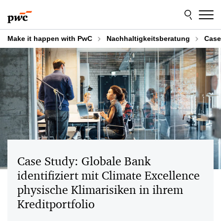
Skip
Skip
to
to
content
footer
Make it happen with PwC
Nachhaltigkeitsberatung
Case
Case Study: Globale Bank
identifiziert mit Climate Excellence
physische Klimarisiken in ihrem
Kreditportfolio