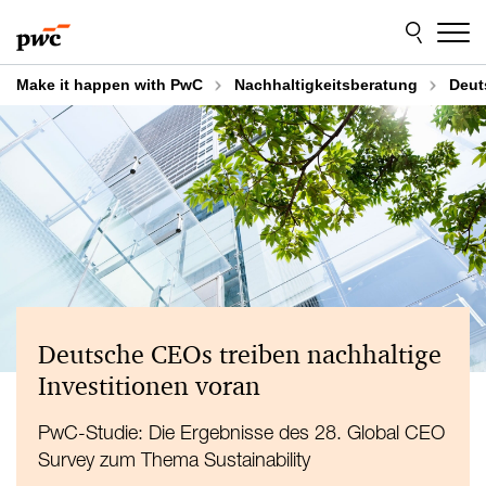
Skip
Skip
to
to
content
footer
Make it happen with PwC
Nachhaltigkeitsberatung
Deut
Deutsche CEOs treiben nachhaltige
Investitionen voran
PwC-Studie: Die Ergebnisse des 28. Global CEO
Survey zum Thema Sustainability