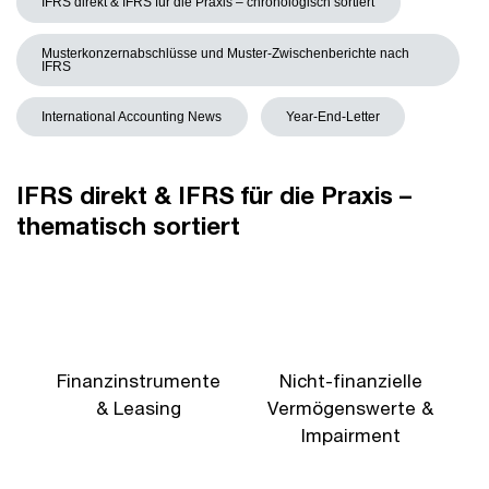
IFRS direkt & IFRS für die Praxis – chronologisch sortiert
Musterkonzernabschlüsse und Muster-Zwischenberichte nach
IFRS
International Accounting News
Year-End-Letter
IFRS direkt & IFRS für die Praxis –
thematisch sortiert
Finanzinstrumente
Nicht-finanzielle
U
& Leasing
Vermögenswerte &
Impairment
K