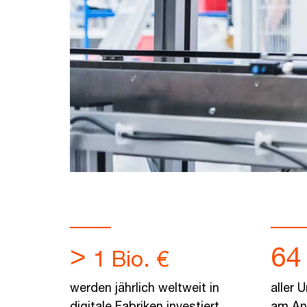
>
64
1 Bio. €
werden jährlich weltweit in
aller 
digitale Fabriken investiert
am Anf