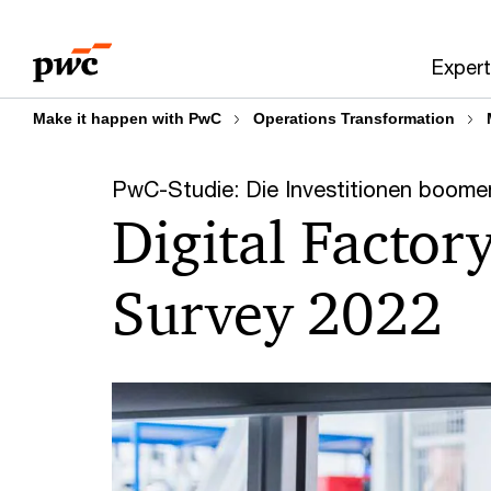
Skip
Skip
to
to
Expert
content
footer
Make it happen with PwC
Operations Transformation
PwC-Studie: Die Investitionen boome
Digital Factor
Survey 2022