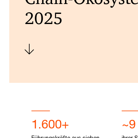
2025
1.600+
~9
Führungskräfte aus sieben
ihrer 