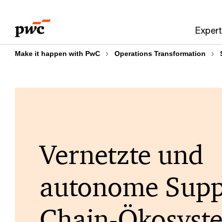
Skip
Skip
to
to
Expert
content
footer
Make it happen with PwC
Operations Transformation
Vernetzte und
autonome Supp
Chain-Ökosyst