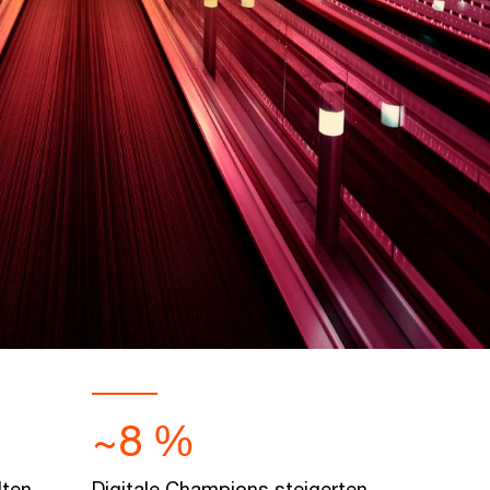
~8 %
lten
Digitale Champions steigerten