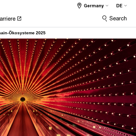
Germany
DE
Search
arriere
hain-Ökosysteme 2025