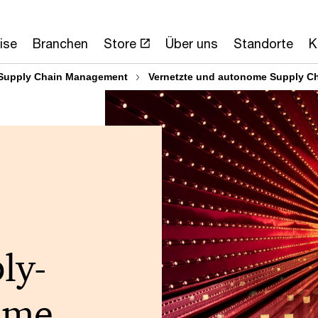
ise
Branchen
Store
Über uns
Standorte
K
Supply Chain Management
Vernetzte und autonome Supply C
ly-
eme