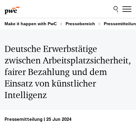
Skip
Skip
to
to
content
footer
Make it happen with PwC
Pressebereich
Pressemitteilu
Deutsche Erwerbstätige
zwischen Arbeitsplatzsicherheit,
fairer Bezahlung und dem
Einsatz von künstlicher
Intelligenz
Pressemitteilung
25 Jun 2024