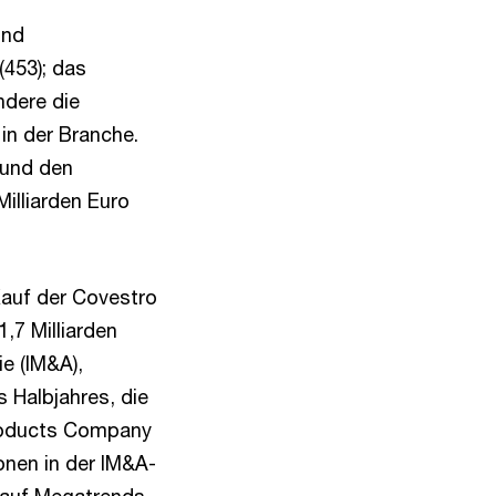
und
(453); das
ndere die
in der Branche.
 und den
illiarden Euro
Kauf der Covestro
,7 Milliarden
ie (IM&A),
s Halbjahres, die
roducts Company
ionen in der IM&A-