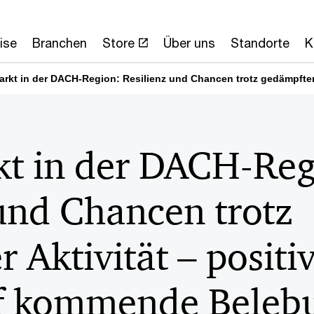
ise
Branchen
Store
Über uns
Standorte
K
rkt in der DACH-Region: Resilienz und Chancen trotz gedämpfter
 in der DACH-Reg
und Chancen trotz
 Aktivität – positi
f kommende Beleb