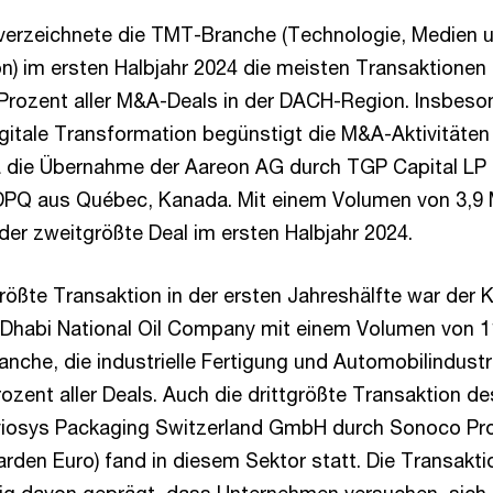
verzeichnete die TMT-Branche (Technologie, Medien 
) im ersten Halbjahr 2024 die meisten Transaktionen 
 Prozent aller M&A-Deals in der DACH-Region. Insbeso
igitale Transformation begünstigt die M&A-Aktivitäten 
a die Übernahme der Aareon AG durch TGP Capital LP
PQ aus Québec, Kanada. Mit einem Volumen von 3,9 M
der zweitgrößte Deal im ersten Halbjahr 2024.
rößte Transaktion in der ersten Jahreshälfte war der 
Dhabi National Oil Company mit einem Volumen von 11
anche, die industrielle Fertigung und Automobilindustr
rozent aller Deals. Auch die drittgrößte Transaktion de
iosys Packaging Switzerland GmbH durch Sonoco P
iarden Euro) fand in diesem Sektor statt. Die Transakt