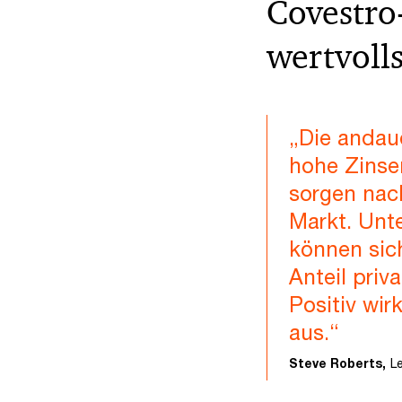
Covestro
wertvoll
„Die andau
hohe Zinsen
sorgen nac
Markt. Unt
können sich
Anteil pri
Positiv wi
aus.“
Steve Roberts,
L