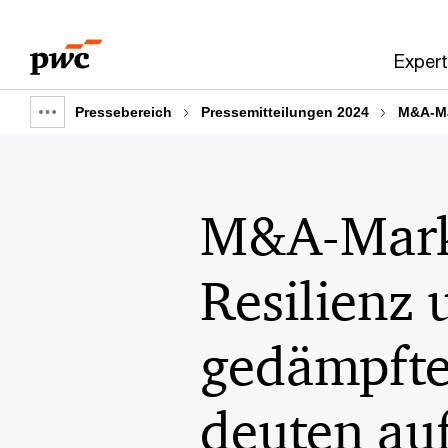
Skip
Skip
to
to
Expert
content
footer
Pressebereich
Pressemitteilungen 2024
M&A-Ma
Show
full
breadcrumb
M&A-Markt
Resilienz 
gedämpfter
deuten au