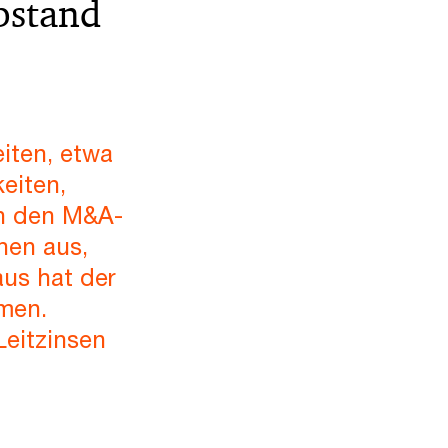
bstand
iten, etwa
eiten,
en den M&A-
hen aus,
aus hat der
mmen.
Leitzinsen