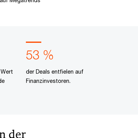
 auf Megatrends
53 %
 Wert
der Deals entfielen auf
de
Finanzinvestoren.
n der