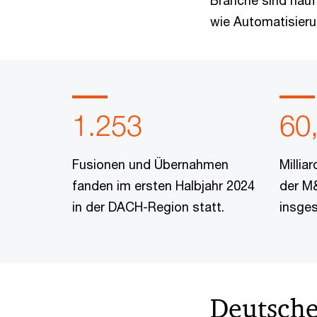
Branche sind häu
wie Automatisierun
1.253
60
Fusionen und Übernahmen
Millia
fanden im ersten Halbjahr 2024
der M&
in der DACH-Region statt.
insge
Deutsche