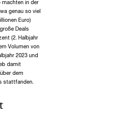
o machten in der
twa genau so viel
llionen Euro)
 große Deals
zent (2. Halbjahr
inem Volumen von
albjahr 2023 und
ieb damit
enüber dem
s stattfanden.
t