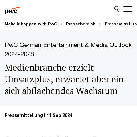
Skip
Skip
to
to
content
footer
Make it happen with PwC
Pressebereich
Pressemitteilu
PwC German Entertainment & Media Outlook
2024-2028
Medienbranche erzielt
Umsatzplus, erwartet aber ein
sich abflachendes Wachstum
Pressemitteilung
11 Sep 2024