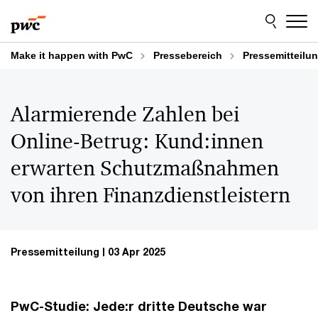
Skip
Skip
to
to
content
footer
Make it happen with PwC
Pressebereich
Pressemitteilu
Alarmierende Zahlen bei
Online-Betrug: Kund:innen
erwarten Schutzmaßnahmen
von ihren Finanzdienstleistern
Pressemitteilung
03 Apr 2025
PwC-Studie: Jede:r dritte Deutsche war