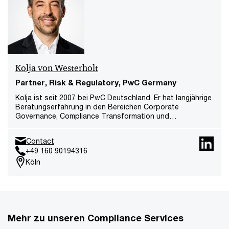
Kolja von Westerholt
Partner, Risk & Regulatory, PwC Germany
Kolja ist seit 2007 bei PwC Deutschland. Er hat langjährige
Beratungserfahrung in den Bereichen Corporate
Governance, Compliance Transformation und
Risikomanagement. Als Co-Lead für Product Compliance
Services ist er auf die Einrichtung und den wirksamen
Contact
Betrieb von Produkt Compliance Management Systemen
+49 160 90194316
spezialisiert.
Köln
Mehr zu unseren Compliance Services