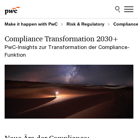
Skip
Skip
to
to
content
footer
Make it happen with PwC
Risk & Regulatory
Compliance
Compliance Transformation 2030+
PwC-Insights zur Transformation der Compliance-
Funktion