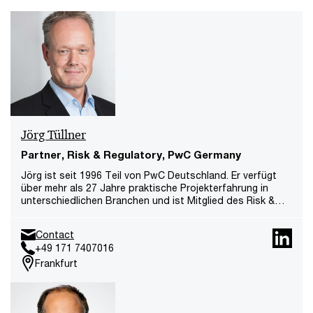
Jörg Tüllner
Partner, Risk & Regulatory, PwC Germany
Jörg ist seit 1996 Teil von PwC Deutschland. Er verfügt
über mehr als 27 Jahre praktische Projekterfahrung in
unterschiedlichen Branchen und ist Mitglied des Risk &
Regulatory Leadership Teams. Er verantwortet und
steuert aktiv als Partner eine Vielzahl von nationalen und
Contact
internationalen Projekten zu Governance, Risk &
+49 171 7407016
Compliance.
Frankfurt