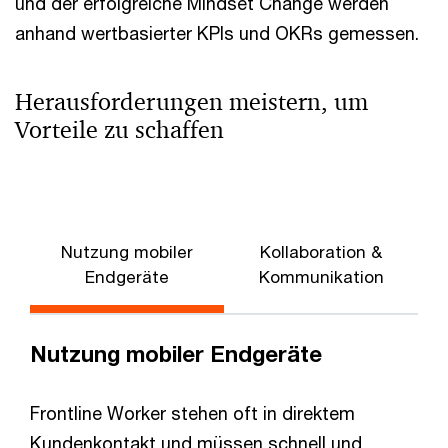
und der erfolgreiche Mindset Change werden
anhand wertbasierter KPIs und OKRs gemessen.
Herausforderungen meistern, um
Vorteile zu schaffen
Nutzung mobiler
Kollaboration &
Endgeräte
Kommunikation
T
Nutzung mobiler Endgeräte
Frontline Worker stehen oft in direktem
Kundenkontakt und müssen schnell und