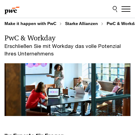
Skip
Skip
to
to
content
footer
Make it happen with PwC
Starke Allianzen
PwC & Workd
PwC & Workday
Erschließen Sie mit Workday das volle Potenzial
Ihres Unternehmens