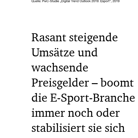
Rasant steigende
Umsätze und
wachsende
Preisgelder – boomt
die E-Sport-Branche
immer noch oder
stabilisiert sie sich