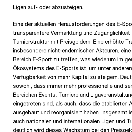
Ligen auf- oder abzusteigen.
Eine der aktuellen Herausforderungen des E-Spor
transparentere Vermarktung und Zugänglichkeit 
Turnierstruktur mit Preisgeldern. Eine erhöhte Tr
insbesondere nicht-endemischen Akteuren, eine
Bereich E-Sport zu treffen, was wiederum im ge
Ökosystems des E-Sports ist, um unter anderem 
Verfügbarkeit von mehr Kapital zu steigern. Deut
sowohl, dass immer mehr professionelle und se
Bereichen Events, Turniere und Ligaveranstaltun
eingetreten sind, als auch, dass die etablierten 
ausgebaut und reorganisiert haben. Insgesamt is
auch nationalen und internationalen Ligen und T
deutlich wird dieses Wachstum bei den Preisgelde