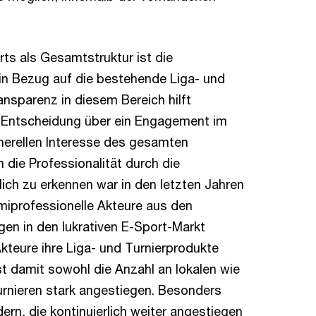
ts als Gesamtstruktur ist die
in Bezug auf die bestehende Liga- und
ansparenz in diesem Bereich hilft
 Entscheidung über ein Engagement im
nerellen Interesse des gesamten
die Professionalität durch die
lich zu erkennen war in den letzten Jahren
miprofessionelle Akteure aus den
gen in den lukrativen E-Sport-Markt
Akteure ihre Liga- und Turnierprodukte
t damit sowohl die Anzahl an lokalen wie
urnieren stark angestiegen. Besonders
rn, die kontinuierlich weiter angestiegen