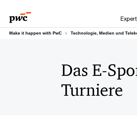
Skip
Skip
to
to
Expert
content
footer
Make it happen with PwC
Technologie, Medien und Tele
Das E-Spo
Turniere