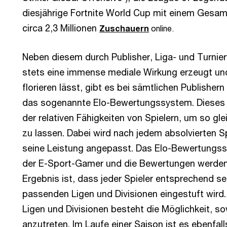
diesjährige Fortnite World Cup mit einem Gesamt
circa 2,3 Millionen
Zuschauern
online.
Neben diesem durch Publisher, Liga- und Turnierv
stets eine immense mediale Wirkung erzeugt un
florieren lässt, gibt es bei sämtlichen Publishern 
das sogenannte Elo-Bewertungssystem. Dieses 
der relativen Fähigkeiten von Spielern, um so gl
zu lassen. Dabei wird nach jedem absolvierten S
seine Leistung angepasst. Das Elo-Bewertungssy
der E-Sport-Gamer und die Bewertungen werden 
Ergebnis ist, dass jeder Spieler entsprechend sei
passenden Ligen und Divisionen eingestuft wird.
Ligen und Divisionen besteht die Möglichkeit, so
anzutreten. Im Laufe einer Saison ist es ebenfal