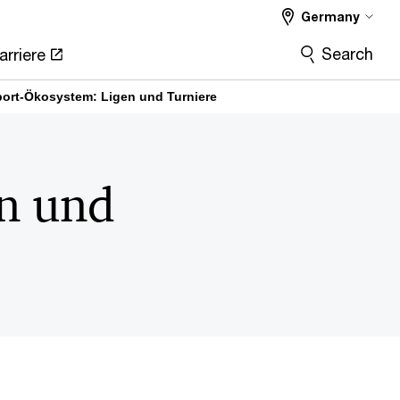
Germany
Search
arriere
ort-Ökosystem: Ligen und Turniere
n und