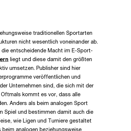
ehungsweise traditionellen Sportarten
rukturen nicht wesentlich voneinander ab.
s die entscheidende Macht im E-Sport-
lern
liegt und diese damit den größten
iv umsetzen. Publisher sind hier
rprogramme veröffentlichen und
der Unternehmen sind, die sich mit der
 Oftmals kommt es vor, dass alle
rden. Anders als beim analogen Sport
 am Spiel und bestimmen damit auch die
eise, wie Ligen und Turniere gestaltet
es beim analogen beziehungsweise