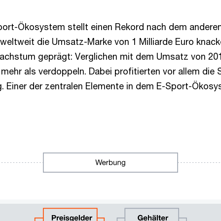
rt-Ökosystem stellt einen Rekord nach dem anderen a
weltweit die Umsatz-Marke von 1 Milliarde Euro knacke
chstum geprägt: Verglichen mit dem Umsatz von 2016,
en mehr als verdoppeln. Dabei profitierten vor allem 
g. Einer der zentralen Elemente in dem E-Sport-Ökosy