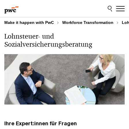
Skip
Skip
to
to
content
footer
Make it happen with PwC
Workforce Transformation
Loh
Lohnsteuer- und
Sozialversicherungsberatung
Ihre Expert:innen für Fragen