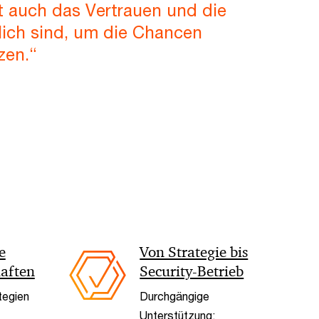
t auch das Vertrauen und die
rlich sind, um die Chancen
zen.“
< Back
e
Von Strategie bis
haften
Security-Betrieb
egien
Durchgängige
Unterstützung: