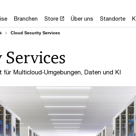
ise
Branchen
Store
Über uns
Standorte
K
k
Cloud Security Services
y Services
it für Multicloud‑Umgebungen, Daten und KI