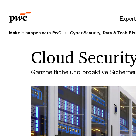
Skip
Skip
to
to
Expert
content
footer
Make it happen with PwC
Cyber Security, Data & Tech Ris
Cloud Securit
Ganzheitliche und proaktive Sicherhe