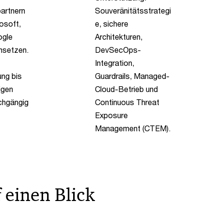
artnern
Souveränitätsstrategi
osoft,
e, sichere
gle
Architekturen,
msetzen.
DevSecOps-
Integration,
ung bis
Guardrails, Managed-
igen
Cloud-Betrieb und
chgängig
Continuous Threat
Exposure
Management (CTEM).
 einen Blick